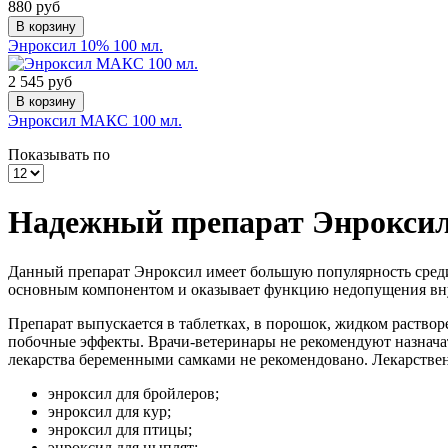
880 руб
В корзину
Энроксил 10% 100 мл.
2 545 руб
В корзину
Энроксил МАКС 100 мл.
Показывать по
Надежный препарат Энрокси
Данный препарат Энроксил имеет большую популярность среди
основным компонентом и оказывает функцию недопущения внут
Препарат выпускается в таблетках, в порошок, жидком раство
побочные эффекты. Врачи-ветеринары не рекомендуют назнача
лекарства беременными самками не рекомендовано. Лекарствен
энроксил для бройлеров;
энроксил для кур;
энроксил для птицы;
энроксил для цыплят;