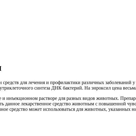
л
 средств для лечения и профилактики различных заболеваний у
риклеточного синтеза ДНК бактерий. На энроксил цена весьма 
ре и инъекционном растворе для разных видов животных. Препа
ть данное лекарственное средство животным с повышенной чув
ное средство может использоваться для животных, указанных н