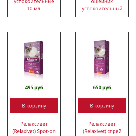
успокоительные
ошейник
10 мл.
успокоительный
495 руб
650 руб
В корзину
В корзину
Релаксивет
Релаксивет
(Relaxivet) Spot-on
(Relaxivet) спрей