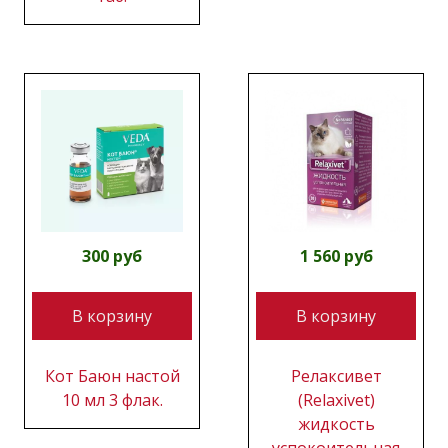
300 руб
1 560 руб
В корзину
В корзину
Кот Баюн настой
Релаксивет
10 мл 3 флак.
(Relaxivet)
жидкость
успокоительная