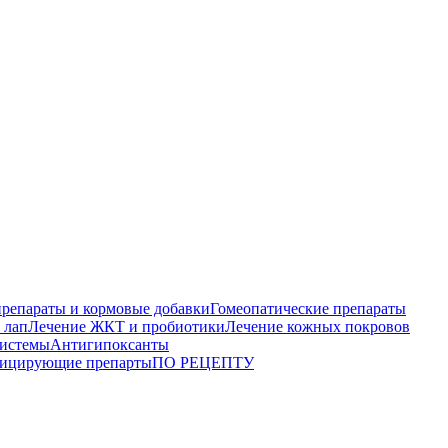
репараты и кормовые добавки
Гомеопатические препараты
 лап
Лечение ЖКТ и пробиотики
Лечение кожных покровов
системы
Антигипоксанты
ицирующие препарты
ПО РЕЦЕПТУ