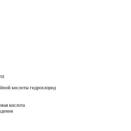
ид
ойной кислоты гидрохлорид
овая кислота
ждения