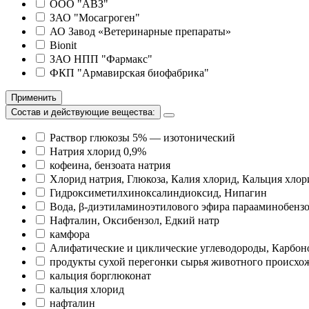
ООО "АВЗ"
ЗАО "Мосагроген"
АО Завод «Ветеринарные препараты»
Bionit
ЗАО НПП "Фармакс"
ФКП "Армавирская биофабрика"
Применить
Состав и действующие вещества:
Раствор глюкозы 5% — изотонический
Натрия хлорид 0,9%
кофеина, бензоата натрия
Хлорид натрия, Глюкоза, Калия хлорид, Кальция хлор
Гидроксиметилхиноксалиндиоксид, Нипагин
Вода, β-диэтиламиноэтилового эфира парааминобенз
Нафталин, Оксибензол, Едкий натр
камфора
Алифатические и циклические углеводороды, Карбон
продукты сухой перегонки сырья животного происхо
кальция борглюконат
кальция хлорид
нафталин