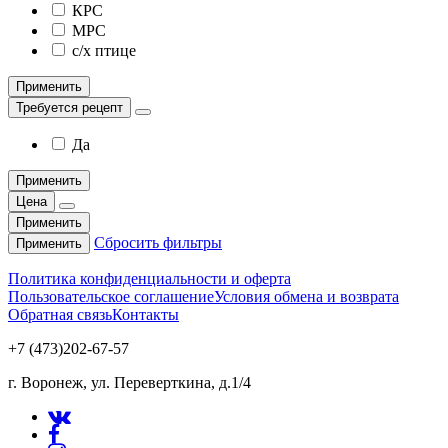
КРС
МРС
с/х птице
Применить
Требуется рецепт
Да
Применить
Цена
Применить
Сбросить фильтры
Применить
Политика конфиденциальности и оферта
Пользовательское соглашение
Условия обмена и возврата
Обратная связь
Контакты
+7 (473)202-67-57
г. Воронеж, ул. Переверткина, д.1/4