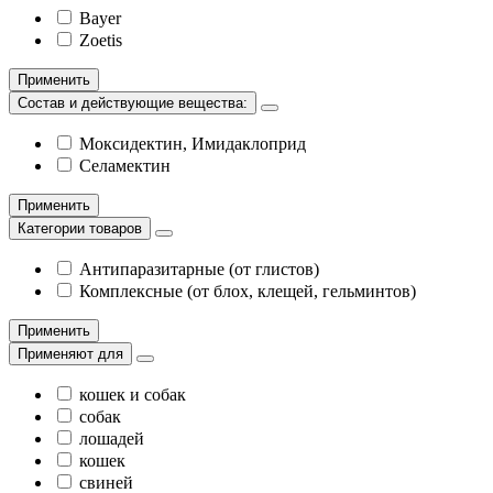
Bayer
Zoetis
Применить
Состав и действующие вещества:
Моксидектин, Имидаклоприд
Селамектин
Применить
Категории товаров
Антипаразитарные (от глистов)
Комплексные (от блох, клещей, гельминтов)
Применить
Применяют для
кошек и собак
собак
лошадей
кошек
свиней