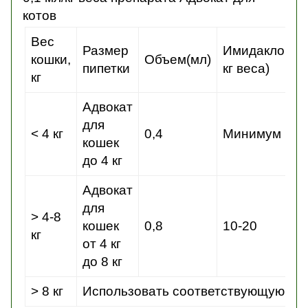
котов
Вес
Размер
Имидаклопри
кошки
,
Объем
(мл)
пипетки
кг веса)
кг
Адвокат
для
< 4 кг
0,4
Минимум 10
кошек
до 4 кг
Адвокат
для
> 4-8
кошек
0,8
10-20
кг
от 4 кг
до 8 кг
> 8 кг
Использовать соответствующую ко