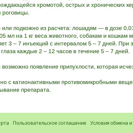
вождающейся хромотой, острых и хронических ке
н роговицы.
или подкожно из расчета: лошадям — в дозе 0,01
05 мл на 1 кг веса животного, собакам и кошкам ма
ет 3 – 7 инъекций с интервалом 5 – 7 дней. При
глаза каждые 2 – 12 часов в течение 5 – 7 дней.
 возможно появление припухлости, которая исчез
но с катионактивными противомикробными веще
тывание препарата.
ерта
Пользовательское соглашение
Условия обмена и