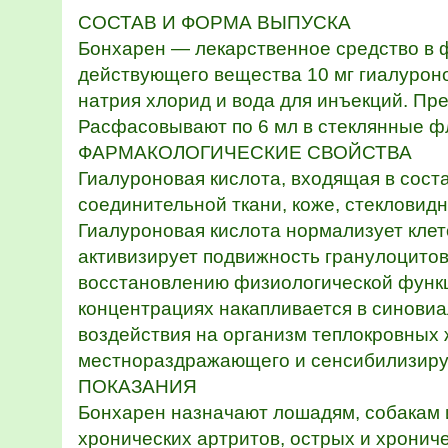
СОСТАВ И ФОРМА ВЫПУСКА
Бонхарен — лекарственное средство в ф
действующего вещества 10 мг гиалуроно
натрия хлорид и вода для инъекций. Пр
Расфасовывают по 6 мл в стеклянные фл
ФАРМАКОЛОГИЧЕСКИЕ СВОЙСТВА
Гиалуроновая кислота, входящая в сост
соединительной ткани, коже, стекловид
Гиалуроновая кислота нормализует клет
активизирует подвижность гранулоцитов
восстановлению физиологической функц
концентрациях накапливается в синовиа
воздействия на организм теплокровных
местнораздражающего и сенсибилизирую
ПОКАЗАНИЯ
Бонхарен назначают лошадям, собакам и
хронических артритов, острых и хронич