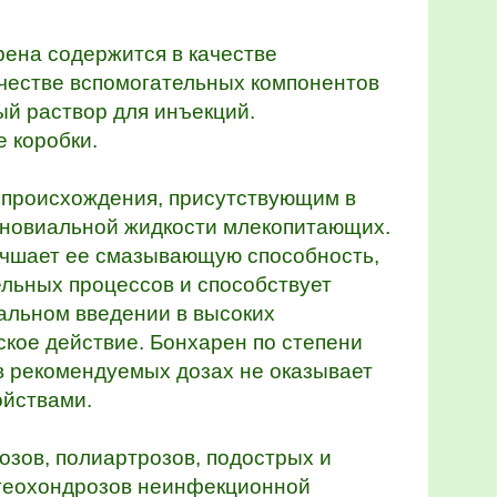
рена содержится в качестве
ачестве вспомогательных компонентов
ый раствор для инъекций.
 коробки.
о происхождения, присутствующим в
синовиальной жидкости млекопитающих.
лучшает ее смазывающую способность,
ельных процессов и способствует
альном введении в высоких
ское действие. Бонхарен по степени
в рекомендуемых дозах не оказывает
ойствами.
озов, полиартрозов, подострых и
остеохондрозов неинфекционной