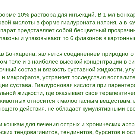
орме 10% раствора для инъекций. В 1 мл Бонха
вой кислоты в форме гиалуроната натрия, а в к
епарат представляет собой бесцветный прозрачн
аконы и упаковывают по 6 флаконов в картонные
ав Бонхарена, является соединением природног
ном теле и в наиболее высокой концентрации в 
очный состав и вязкость суставной жидкости, у
 и макрофагов, устраняет последствия воспалит
ии сустава. Гиалуроновая кислота при парентер
льной жидкости, где оказывает свое терапевтиче
 животных относится к малоопасным веществам, 
щего действия, не обладает кумулятивными св
 кошкам для лечения острых и хронических артр
еских тендовагинитов, тендинитов, бурситов и 