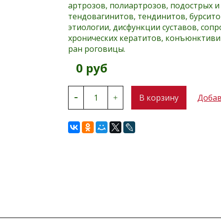
артрозов, полиартрозов, подострых и
тендовагинитов, тендинитов, бурсит
этиологии, дисфункции суставов, соп
хронических кератитов, конъюнктиви
ран роговицы.
0 руб
В корзину
Добав