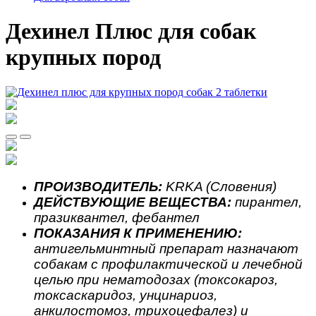
Дехинел Плюс для собак
крупных пород
ПРОИЗВОДИТЕЛЬ:
KRKA (Словения)
ДЕЙСТВУЮЩИЕ ВЕЩЕСТВА:
пирантел,
празиквантел, фебантел
ПОКАЗАНИЯ К ПРИМЕНЕНИЮ:
антигельминтный
препарат н
азначают
собакам с профилактической и лечебной
целью при нематодозах (токсокароз,
токсаскаридоз, унцинариоз,
анкилостомоз, трихоцефалез) и