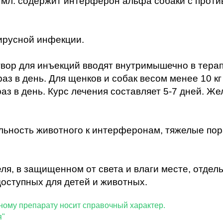
тмл. содержит интерферон альфа собаки с против
ирусной инфекции.
ор для инъекций вводят внутримышечно в терапе
 раз в день. Для щенков и собак весом менее 10 
 раз в день. Курс лечения составляет 5-7 дней. 
.
ьность животного к интерферонам, тяжелые пор
ля, в защищенном от света и влаги месте, отдел
доступных для детей и животных.
енная по данному препарату носит справ
я"