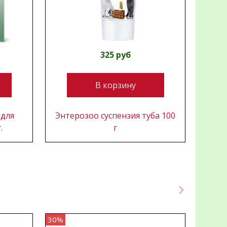
325 руб
В корзину
 для
Энтерозоо суспензия туба 100
Ва
.
г
доза
30%