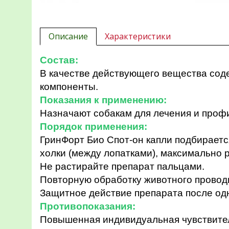
Описание
Характеристики
Состав:
В качестве действующего вещества соде
компоненты.
Показания к применению:
Назначают собакам
для лечения и проф
Порядок применения:
ГринФорт Био Спот-он капли подбираетс
холки
(между лопатками), максимально 
Не растирайте препарат пальцами.
Повторную обработку животного проводи
Защитное действие препарата после од
Противопоказания:
П
овышенная индивидуальная чувствитель