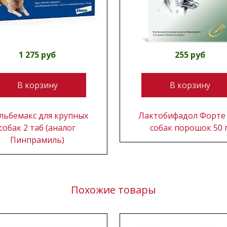
1 275 руб
255 руб
В корзину
В корзину
льбемакс для крупных
Лактобифадол Форте
собак 2 таб (аналог
собак порошок 50 г
Пинпрамиль)
Похожие товары