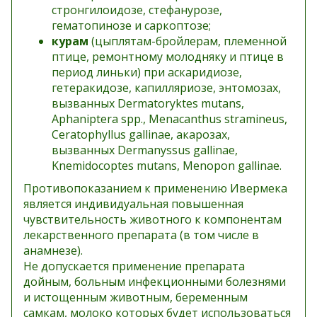
стронгилоидозе, стефанурозе,
гематопинозе и саркоптозе;
курам
(цыплятам-бройлерам, племенной
птице, ремонтному молодняку и птице в
период линьки) при аскаридиозе,
гетеракидозе, капилляриозе, энтомозах,
вызванных Dermatoryktes mutans,
Aphaniptera spp., Menacanthus stramineus,
Ceratophyllus gallinae, акарозах,
вызванных Dermanyssus gallinae,
Knemidocoptes mutans, Menopon gallinae.
Противопоказанием к применению Ивермека
является индивидуальная повышенная
чувствительность животного к компонентам
лекарственного препарата (в том числе в
анамнезе).
Не допускается применение препарата
дойным, больным инфекционными болезнями
и истощенным животным, беременным
самкам, молоко которых будет использоваться