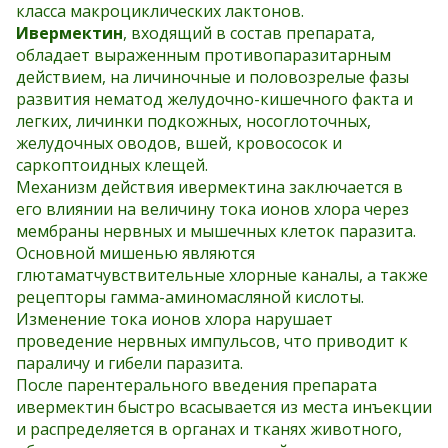
класса макроциклических лактонов.
Ивермектин
, входящий в состав препарата,
обладает выраженным противопаразитарным
действием, на личиночные и половозрелые фазы
развития нематод желудочно-кишечного факта и
легких, личинки подкожных, носоглоточных,
желудочных оводов, вшей, кровососок и
саркоптоидных клещей.
Механизм действия ивермектина заключается в
его влиянии на величину тока ионов хлора через
мембраны нервных и мышечных клеток паразита.
Основной мишенью являются
глютаматчувствительные хлорные каналы, а также
рецепторы гамма-аминомасляной кислоты.
Изменение тока ионов хлора нарушает
проведение нервных импульсов, что приводит к
параличу и гибели паразита.
После парентерального введения препарата
ивермектин быстро всасывается из места инъекции
и распределяется в органах и тканях животного,