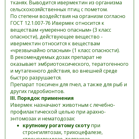
тканях. Выводится ивермектин из организма
сельскохозяйственных птиц с пометом.
По степени воздействия на организм согласно
ГОСТ 12.1.007-76 Ивермек относится к
веществам «умеренно опасным» (3 класс
опасности), действующее вещество -
ивермектин относится к веществам
«чрезвычайно опасным» (1 класс опасности).
В рекомендуемых дозах препарат не
оказывает эмбриотоксического, тератогенного
и мутагенного действия, во внешней среде
быстро разрушается.
Препарат токсичен для пчел, а также для рыб и
других гидробионтов.
III. Порядок применения
Ивермек назначают животным с лечебно-
профилактической целью при арахно-
энтомозах и нематодозах:
крупному рогатому скоту
при
стронгилятозах, трихоцефалезе,