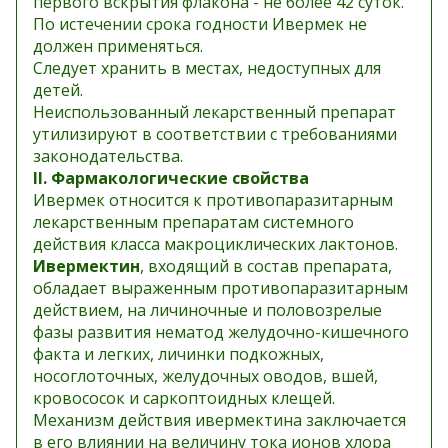
первого вскрытия флакона - не более 42 суток.
По истечении срока годности Ивермек не
должен применяться.
Следует хранить в местах, недоступных для
детей.
Неиспользованный лекарственный препарат
утилизируют в соответствии с требованиями
законодательства.
II. Фармакологические свойства
Ивермек относится к противопаразитарным
лекарственным препаратам системного
действия класса макроциклических лактонов.
Ивермектин
, входящий в состав препарата,
обладает выраженным противопаразитарным
действием, на личиночные и половозрелые
фазы развития нематод желудочно-кишечного
факта и легких, личинки подкожных,
носоглоточных, желудочных оводов, вшей,
кровососок и саркоптоидных клещей.
Механизм действия ивермектина заключается
в его влиянии на величину тока ионов хлора