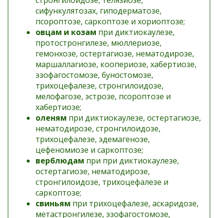
стронгилоидозе, телязиозе,
сифункулятозах, гиподерматозе,
псороптозе, саркоптозе и хориоптозе;
овцам и козам
при диктиокаулезе,
протостронгилезе, мюллериозе,
гемонхозе, остертагиозе, нематодирозе,
маршаллагиозе, коопериозе, хабертиозе,
эзофагостомозе, буностомозе,
трихоцефалезе, стронгилоидозе,
мелофагозе, эстрозе, псороптозе и
хабертиозе;
оленям
при диктиокаулезе, остертагиозе,
нематодирозе, стронгилоидозе,
трихоцефалезе, эдемагенозе,
цефеномиозе и саркоптозе;
верблюдам
при при диктиокаулезе,
остертагиозе, нематодирозе,
стронгилоидозе, трихоцефалезе и
саркоптозе;
свиньям
при трихоцефалезе, аскаридозе,
метастронгилезе, эзофагостомозе,