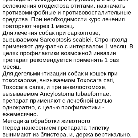
осложнения отодектоза отитами, назначать
противомикробные и противовоспалительные
средства. При необходимости курс лечения
повторяют через 1 месяц.
Для лечения собак при саркоптозе,
вызываемом Sarcoptosis scabiei, Стронгхолд
применяют двукратно с интервалом 1 месяц. В
целях профилактики возможной инвазии
препарат рекомендуется применять 1 раз
месяц.
Для дегельминтизации собак и кошек при
токсокарозе, вызываемом Тохосага cati,
Тохосага canis, и при анкилостомозе,
вызываемом Ancylostoma tubaeformae,
препарат применяют с лечебной целью
однократно, с целью профилактики -
ежемесячно.
Методика обработки животного
Перед нанесением препарата пипетку
вынимают из блистера, и, держа вертикально,