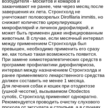
возбудителя - москитов и комаров и
заканчивают не ранее, чем через месяц после
завершения их лета. Стронгхолд не
уничтожает половозрелых Dirofilaria immitis, но
снижает количество циркулирующих
микрофилярий и личинок дирофилярий, и
может быть применен даже инфицированным
животным. В случае, если месячный интервал
между применением Стронгхолда был
превышен, необходимо применить его сразу
же, как только такая возможность появится.
При замене химиотерапевтических средств в
программе профилактики дирофиляриоза,
интервал между назначением Стронгхолда и
ранее применяемого лекарственного средства
должен составить не менее 1 месяца.
Для лечения собак и кошек при отодектозе
(ушной чесотке), вызываемом Otodectos
cynotis, Стронгхолд применяют однократно.
Рекомендуется проводить очистку слухового
прохода от экссудата и струпьев, а в случаях