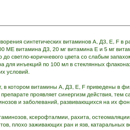
орения синтетических витаминов А, Д3, Е, F в р
0 МЕ витамина Д3, 20 мг витамина Е и 5 мг вита
о до светло-коричневого цвета со слабым запахо
а для инъекций по 100 мл в стеклянных флаконах
их условий.
 в котором витамины А, Д3, Е, F приведены в ф
 препарате проявляет синергизм действия, тем 
инозов и заболеваний, развивающихся на их фон
итаминозов, ксерофталмии, рахита, остеомаляции
тов, плохо заживающих ран и язв, катаральных 