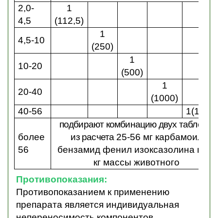
2,0-
1
4,5
(112,5)
1
4,5-10
(250)
1
10-20
(500)
1
20-40
(1000)
40-56
1(1400
подбирают комбинацию двух таблеток
более
из расчета
25-56 мг карбамоил
56
бензамид фенил изоксазолина на 1
кг массы животного
Противопоказания:
Противопоказанием к применению
препарата является индивидуальная
непереносимость компонентов