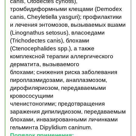
canis, Otodectes cynotis),
тромбидиформными клещами (Demodex
canis, Cheyletiella yasguri); профилактики
и лечения энтомозов, вызываемых вшами
(Linognathus setosus), власоедами
(Trichodectes canis), блохами
(Ctenocephalides spp.), а также
комплексной терапии аллергического
дерматита, вызываемого
блохами; снижения риска заболевания
пироплазмидозами, анаплазмозом,
дирофиляриозом, передаваемыми
кровососущими
членистоногими; предотвращения
заражения дипилидиозом, передаваемым
блохами, инвазированными личинками
гельминта Dipylidium caninum.
Порядок применения: