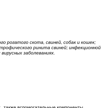
го рогатого скота, свиней, собак и кошек;
атрофического ринита свиней; инфекционной
и вирусных заболеваниях
.
г., также вспомогательные компоненты.