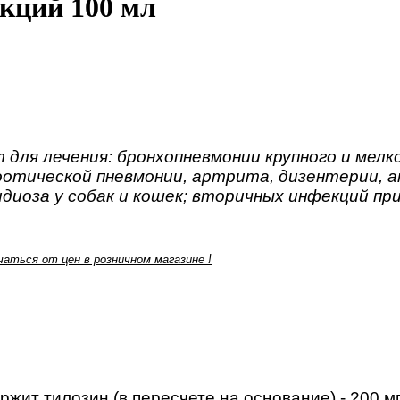
екций 100 мл
т
для лечения: бронхопневмонии крупного и мелко
зоотической пневмонии, артрита, дизентерии, 
идиоза у собак и кошек; вторичных инфекций пр
аться от цен в розничном магазине !
ржит тилозин (в пересчете на основание) - 200 м