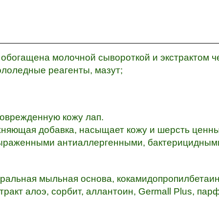
обогащена молочной сывороткой и экстрактом че
ололедные реагенты, мазут;
оврежденную кожу лап.
жняющая добавка, насыщает кожу и шерсть ценн
выраженными антиаллергенными, бактерицидным
уральная мыльная основа, кокамидопропилбетаин
тракт алоэ, сорбит, аллантоин, Germall Plus, п