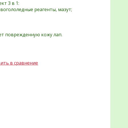
кт 3 в 1:
ивогололедные реагенты, мазут;
ет поврежденную кожу лап.
ить в сравнение