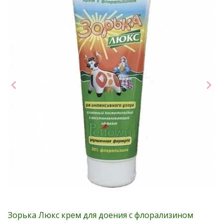
Зорька Люкс крем для доения с флорализином