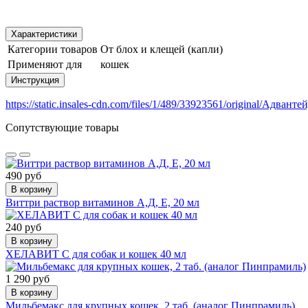
Характеристики
Категории товаров
От блох и клещей (капли)
Применяют для
кошек
Инструкция
https://static.insales-cdn.com/files/1/489/33923561/original/Адванте
Сопутствующие товары
490 руб
В корзину
Виттри раствор витаминов А,Д, Е, 20 мл
240 руб
В корзину
ХЕЛАВИТ С для собак и кошек 40 мл
1 290 руб
В корзину
Мильбемакс для крупных кошек, 2 таб. (аналог Пинпрамиль)