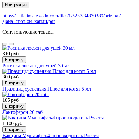
Инструкция
https://static.insales-cdn.com/files/1/5237/34870389/original/
Дана_спот-он_капли.pdf
Сопутствующие товары
310 руб
В корзину
Росинка лосьон для ушей 30 мл
300 руб
В корзину
Празицид суспензия Плюс для котят 5 мл
185 руб
В корзину
Лактоферон 20 таб.
1 100 руб
В корзину
Вакцина Мультифел-4 производитель Россия